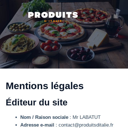
Aller
au
MEN
contenu
Mentions légales
Éditeur du site
Nom / Raison sociale
: Mr LABATUT
Adresse e-mail
: contact@produitsditalie.fr