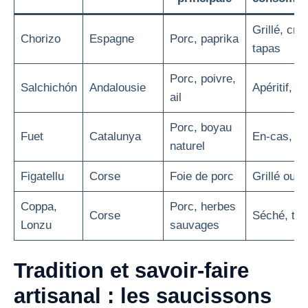
Grillé, cru
Chorizo
Espagne
Porc, paprika
tapas
Porc, poivre,
Salchichón
Andalousie
Apéritif, t
ail
Porc, boyau
Fuet
Catalunya
En-cas, apé
naturel
Figatellu
Corse
Foie de porc
Grillé ou fr
Coppa,
Porc, herbes
Corse
Séché, tra
Lonzu
sauvages
Tradition et savoir-faire
artisanal : les saucissons