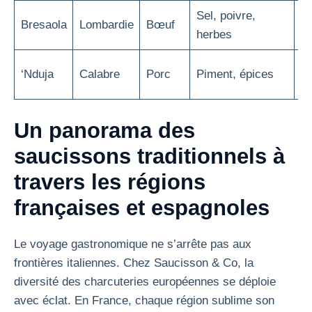
Sel, poivre,
F
Bresaola
Lombardie
Bœuf
herbes
te
Mo
‘Nduja
Calabre
Porc
Piment, épices
o
Un panorama des
saucissons traditionnels à
travers les régions
françaises et espagnoles
Le voyage gastronomique ne s’arrête pas aux
frontières italiennes. Chez Saucisson & Co, la
diversité des charcuteries européennes se déploie
avec éclat. En France, chaque région sublime son