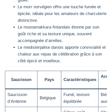
gibier.
Le morr norvégien offre une touche fumée et
épicée, idéale pour les amateurs de charcuterie
distinctive.
Le mustamakkara finlandais étonne par son
goût riche et sa texture unique, souvent
accompagnée d’airelles.
Le medisterpølse danois apporte convivialité et
chaleur aux repas de célébration grâce à son
côté épicé et moelleux.
Acco
Saucisson
Pays
Caractéristiques
tr
Saucisson
Fumé, texture
Bière 
Belgique
d’Ardenne
équilibrée
aux c