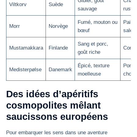
Gibier, goût
Champ
Viltkorv
Suède
sauvage
rustiq
Fumé, mouton ou
Pain n
Morr
Norvège
bœuf
salé
Sang et porc,
Mustamakkara
Finlande
Confit
goût riche
Épicé, texture
Pomme
Medisterpølse
Danemark
moelleuse
choux
Des idées d’apéritifs
cosmopolites mêlant
saucissons européens
Pour embarquer les sens dans une aventure