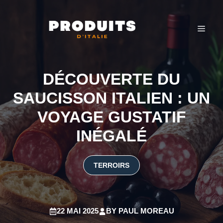
Aller
au
MEN
contenu
DÉCOUVERTE DU
SAUCISSON ITALIEN : UN
VOYAGE GUSTATIF
INÉGALÉ
TERROIRS
22 MAI 2025
BY
PAUL MOREAU