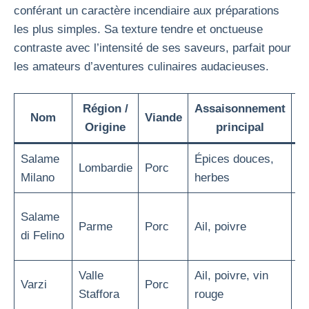
conférant un caractère incendiaire aux préparations
les plus simples. Sa texture tendre et onctueuse
contraste avec l’intensité de ses saveurs, parfait pour
les amateurs d’aventures culinaires audacieuses.
Région /
Assaisonnement
Nom
Viande
Origine
principal
Salame
Épices douces,
Fi
Lombardie
Porc
Milano
herbes
h
M
Salame
Parme
Porc
Ail, poivre
gr
di Felino
h
Valle
Ail, poivre, vin
G
Varzi
Porc
Staffora
rouge
h