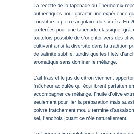
La recette de la tapenade au Thermomix repos
authentiques pour garantir une expérience gu
constitue la pierre angulaire du succès. En 2
préférées pour une tapenade classique, grâce 
toutefois possible de s’orienter vers des oliv
cultivant ainsi la diversité dans la tradition
de salinité subtile, tandis que les filets d’an
aromatique sans dominer le mélange.
L’ail frais et le jus de citron viennent appo
fraîcheur acidulée qui équilibrent parfaiteme
accompagner ce mélange, l’huile d’olive extr
seulement pour lier la préparation mais auss
poivre fraîchement moulu termine d’assaisonn
sel, l’anchois jouant ce rôle naturellement.
Le Thermomix révolutionne la préparation de