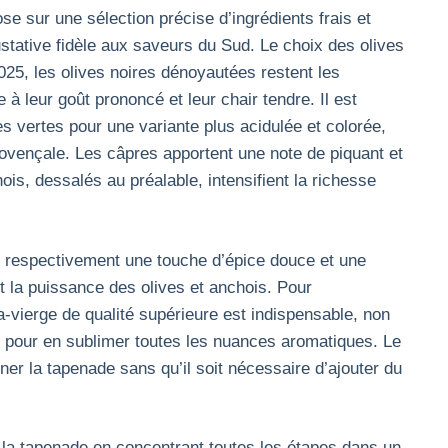
e sur une sélection précise d’ingrédients frais et
stative fidèle aux saveurs du Sud. Le choix des olives
025, les olives noires dénoyautées restent les
à leur goût prononcé et leur chair tendre. Il est
es vertes pour une variante plus acidulée et colorée,
 provençale. Les câpres apportent une note de piquant et
chois, dessalés au préalable, intensifient la richesse
rter respectivement une touche d’épice douce et une
nt la puissance des olives et anchois. Pour
a-vierge de qualité supérieure est indispensable, non
i pour en sublimer toutes les nuances aromatiques. Le
er la tapenade sans qu’il soit nécessaire d’ajouter du
 la tapenade en concentrant toutes les étapes dans un