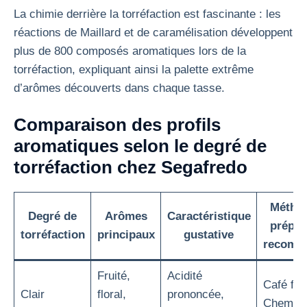
La chimie derrière la torréfaction est fascinante : les
réactions de Maillard et de caramélisation développent
plus de 800 composés aromatiques lors de la
torréfaction, expliquant ainsi la palette extrême
d’arômes découverts dans chaque tasse.
Comparaison des profils
aromatiques selon le degré de
torréfaction chez Segafredo
Métho
Degré de
Arômes
Caractéristique
prépar
torréfaction
principaux
gustative
recomm
Fruité,
Acidité
Café filt
Clair
floral,
prononcée,
Chemex,