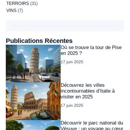
TERROIRS
(31)
VINS
(7)
Publications Récentes
Où se trouve la tour de Pise
en 2025 ?
17 juin 2025
Découvrez les villes
incontournables d’Italie à
visiter en 2025
17 juin 2025
Découvrir le parc national du
Vésuve : un voyage au cœur