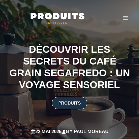
Aller
au
MEN
contenu
DÉCOUVRIR LES
SECRETS DU CAFÉ
GRAIN SEGAFREDO : UN
VOYAGE SENSORIEL
PRODUITS
22 MAI 2025
BY
PAUL MOREAU