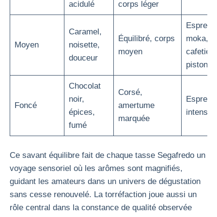
acidulé
corps léger
Espress
Caramel,
Équilibré, corps
moka,
Moyen
noisette,
moyen
cafetièr
douceur
piston
Chocolat
Corsé,
noir,
Espress
Foncé
amertume
épices,
intense
marquée
fumé
Ce savant équilibre fait de chaque tasse Segafredo un
voyage sensoriel où les arômes sont magnifiés,
guidant les amateurs dans un univers de dégustation
sans cesse renouvelé. La torréfaction joue aussi un
rôle central dans la constance de qualité observée