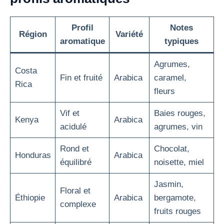
Profil
Notes
Région
Variété
aromatique
typiques
Agrumes,
Costa
Fin et fruité
Arabica
caramel,
Rica
fleurs
Vif et
Baies rouges,
Kenya
Arabica
acidulé
agrumes, vin
Rond et
Chocolat,
Honduras
Arabica
équilibré
noisette, miel
Jasmin,
Floral et
Éthiopie
Arabica
bergamote,
complexe
fruits rouges