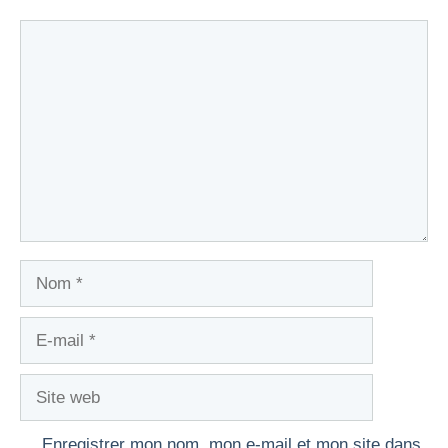
Commentaire
Nom
E-
mail
Site
web
Enregistrer mon nom, mon e-mail et mon site dans