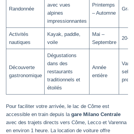
avec vues
Printemps
Randonnée
Gratu
alpines
– Automne
impressionnantes
Activités
Kayak, paddle,
Mai –
20-50
nautiques
voile
Septembre
Dégustations
dans des
Varie
Découverte
Année
restaurants
selon
gastronomique
entière
traditionnels et
prest
étoilés
Pour faciliter votre arrivée, le lac de Côme est
accessible en train depuis la
gare Milano Centrale
avec des trajets directs vers Côme, Lecco et Varenna
en environ 1 heure. La location de voiture offre