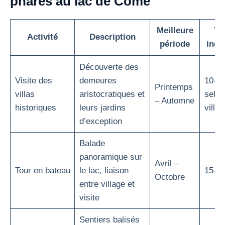
phares au lac de Côme
Meilleure
Tar
Activité
Description
période
indic
Découverte des
Visite des
demeures
10-25
Printemps
villas
aristocratiques et
selon
– Automne
historiques
leurs jardins
villa
d’exception
Balade
panoramique sur
Avril –
Tour en bateau
le lac, liaison
15-30
Octobre
entre village et
visite
Sentiers balisés