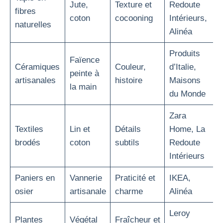
Jute,
Texture et
Redoute
fibres
coton
cocooning
Intérieurs,
naturelles
Alinéa
Produits
Faïence
Céramiques
Couleur,
d’Italie,
peinte à
artisanales
histoire
Maisons
la main
du Monde
Zara
Textiles
Lin et
Détails
Home, La
brodés
coton
subtils
Redoute
Intérieurs
Paniers en
Vannerie
Praticité et
IKEA,
osier
artisanale
charme
Alinéa
Leroy
Plantes
Végétal
Fraîcheur et