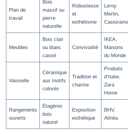
Bois
Robustesse
Leroy
Plan de
massif ou
et
Merlin,
travail
pierre
esthétisme
Castorama
naturelle
Bois clair
IKEA,
Meubles
ou blanc
Convivialité
Maisons
cassé
du Monde
Produits
Céramique
Tradition et
d’Italie,
Vaisselle
aux motifs
charme
Zara
colorés
Home
Étagères
Rangements
Exposition
BHV,
bois
ouverts
esthétique
Alinéa
naturel