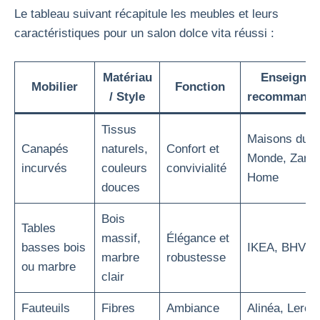
Le tableau suivant récapitule les meubles et leurs
caractéristiques pour un salon dolce vita réussi :
Matériau
Enseignes
Mobilier
Fonction
/ Style
recommandé
Tissus
Maisons du
Canapés
naturels,
Confort et
Monde, Zara
incurvés
couleurs
convivialité
Home
douces
Bois
Tables
massif,
Élégance et
basses bois
IKEA, BHV
marbre
robustesse
ou marbre
clair
Fauteuils
Fibres
Ambiance
Alinéa, Leroy