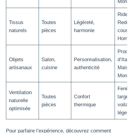
Monde
Rideau
Tissus
Toutes
Légèreté,
Redout
naturels
pièces
harmonie
coussi
Home
Produi
Objets
Salon,
Personnalisation,
d’Italie
artisanaux
cuisine
authenticité
Maison
Monde
Fenêtr
Ventilation
Toutes
Confort
larges,
naturelle
pièces
thermique
voilag
optimisée
légers
Pour parfaire l’expérience, découvrez comment