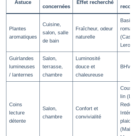
Astuce
Effet recherché
concernées
recom
Basilic
Cuisine,
Plantes
Fraîcheur, odeur
romarin
salon, salle
aromatiques
naturelle
(Casto
de bain
Leroy 
Guirlandes
Salon,
Luminosité
lumineuses
terrasse,
douce et
BHV, A
/ lanternes
chambre
chaleureuse
Coussi
lin (La
Coins
Redou
Salon,
Confort et
lecture
Intérie
chambre
convivialité
détente
plaids
(Maiso